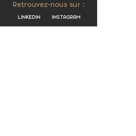
Retrouvez-nous sur :
LINKEDIN
INSTAGRAM
Contact
Liens utiles
Carré13
FAQ
(+33) 06 46 06 43 18
Contact
c.delaporte@carre13.com
Demande de devis
Réseaux Sociaux
Webdesign
Instagram
Ines Delaporte
Linkedin
Pinterest
Politique en matière de cookies
Politique de
confidentialité
Conditions d'utilisation
Mentions légales