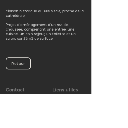
Maison historique du XIIe siècle, proche de la
cathédrale.
Projet d'aménagement d'un rez-de-
chaussée, comprenant une entrée, une
cuisine, un coin séjour, un toilette et un
salon, sur 35m2 de surface.
Retour
Contact
Liens utiles
Carré13
FAQ
(+33) 06 46 06 43 18
Contact
c.delaporte@carre13.com
Demande de devis
Réseaux Sociaux
Webdesign